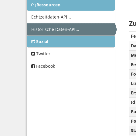
Ressourcen
Echtzeitdaten-API...
Zu
Historische Daten-API...
Fe
Sozial
Da
Twitter
Me
Er
Facebook
Fo
Li
Er
Id
Pa
Po
St