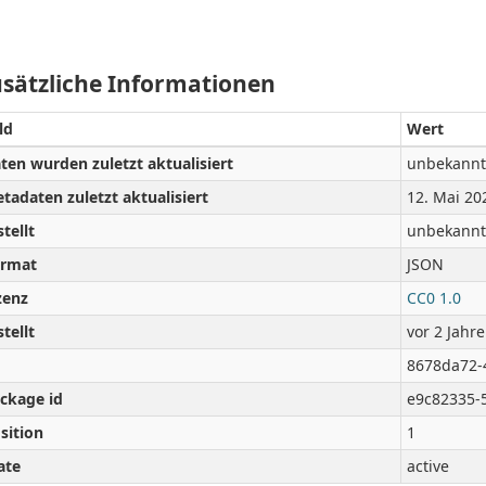
sätzliche Informationen
ld
Wert
ten wurden zuletzt aktualisiert
unbekannt
tadaten zuletzt aktualisiert
12. Mai 20
stellt
unbekannt
rmat
JSON
zenz
CC0 1.0
stellt
vor 2 Jahr
8678da72-
ckage id
e9c82335-
sition
1
ate
active