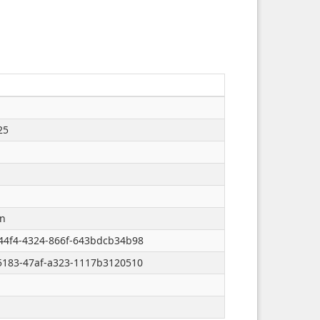
25
en
44f4-4324-866f-643bdcb34b98
5183-47af-a323-1117b3120510