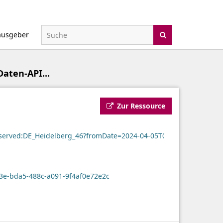
ausgeber
Daten-API...
Zur Ressource
rObserved:DE_Heidelberg_46?fromDate=2024-04-05T09:00:00.000Z&
3e-bda5-488c-a091-9f4af0e72e2c