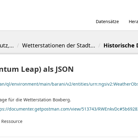
Datensätze
Her
tz,...
Wetterstationen der Stadt...
Historische 
ntum Leap) als JSON
/ckan/ql/environment/main/barani/v2/entities/urn:ngsiv2:Weathe
age für die Wetterstation Boxberg.
tps://documenter.getpostman.com/view/513743/RWEnkvDc#5b6928
e Ressource