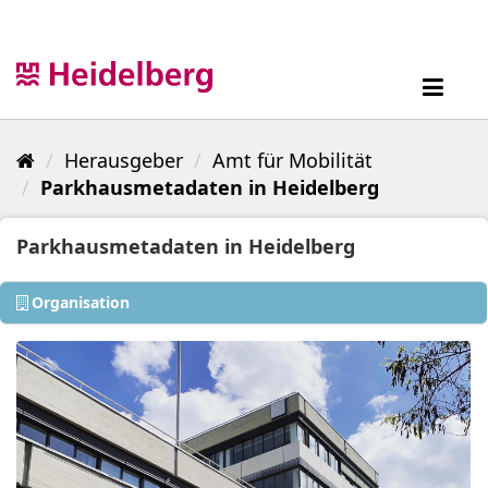
Überspringen
zum
Inhalt
Toggl
navig
Herausgeber
Amt für Mobilität
Parkhausmetadaten in Heidelberg
Parkhausmetadaten in Heidelberg
Organisation