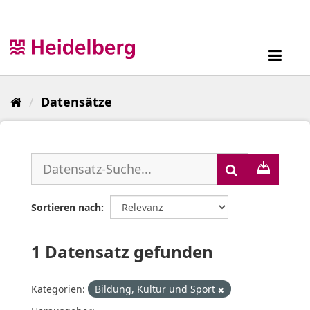
Überspringen
zum
Inhalt
Toggl
navig
Datensätze
Sortieren nach
1 Datensatz gefunden
Kategorien:
Bildung, Kultur und Sport