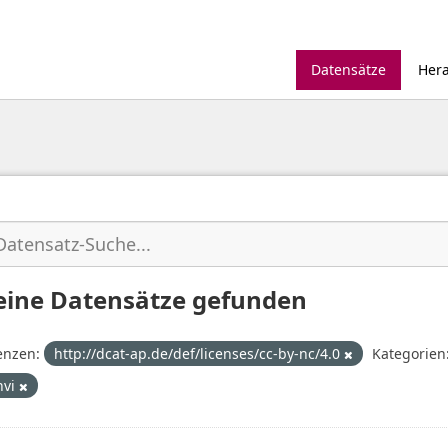
Datensätze
Her
eine Datensätze gefunden
enzen:
http://dcat-ap.de/def/licenses/cc-by-nc/4.0
Kategorien
nvi