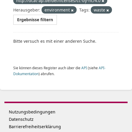
http://dcat-ap.de/def/licenses/cc-by-nc/4.0
Herausgeber:
environment
Tags:
waste
Ergebnisse filtern
Bitte versuch es mit einer anderen Suche.
Sie können dieses Register auch über die
API
(siehe
API-
Dokumentation
) abrufen.
Nutzungsbedingungen
Datenschutz
Barrierefreiheitserklärung