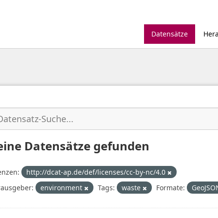
Datensätze
Her
eine Datensätze gefunden
enzen:
http://dcat-ap.de/def/licenses/cc-by-nc/4.0
ausgeber:
environment
Tags:
waste
Formate:
GeoJS