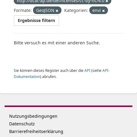
http://dcat-ap.de/def/licenses/cc-by-nc/4.0
Formate:
GeoJSON
Kategorien:
envi
Ergebnisse filtern
Bitte versuch es mit einer anderen Suche.
Sie können dieses Register auch über die
API
(siehe
API-
Dokumentation
) abrufen.
Nutzungsbedingungen
Datenschutz
Barrierefreiheitserklärung