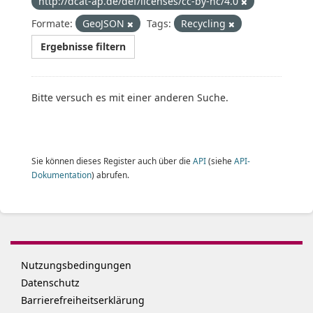
http://dcat-ap.de/def/licenses/cc-by-nc/4.0
Formate:
GeoJSON
Tags:
Recycling
Ergebnisse filtern
Bitte versuch es mit einer anderen Suche.
Sie können dieses Register auch über die
API
(siehe
API-
Dokumentation
) abrufen.
Nutzungsbedingungen
Datenschutz
Barrierefreiheitserklärung