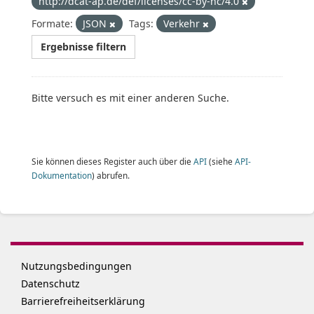
http://dcat-ap.de/def/licenses/cc-by-nc/4.0
Formate:
JSON
Tags:
Verkehr
Ergebnisse filtern
Bitte versuch es mit einer anderen Suche.
Sie können dieses Register auch über die
API
(siehe
API-
Dokumentation
) abrufen.
Nutzungsbedingungen
Datenschutz
Barrierefreiheitserklärung