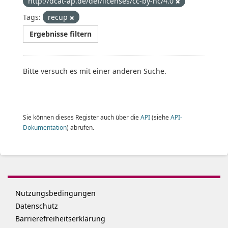
http://dcat-ap.de/def/licenses/cc-by-nc/4.0
Tags:
recup
Ergebnisse filtern
Bitte versuch es mit einer anderen Suche.
Sie können dieses Register auch über die
API
(siehe
API-
Dokumentation
) abrufen.
Nutzungsbedingungen
Datenschutz
Barrierefreiheitserklärung