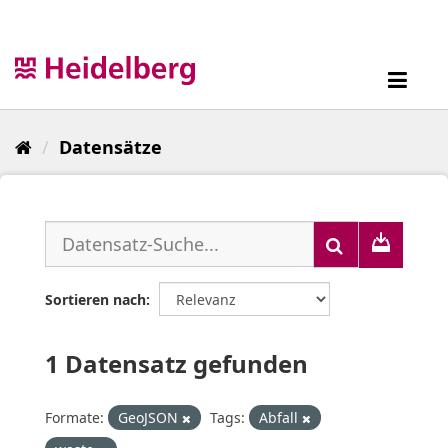
Überspringen
zum
Inhalt
Toggl
navig
Datensätze
Sortieren nach
1 Datensatz gefunden
Formate:
GeoJSON
Tags:
Abfall