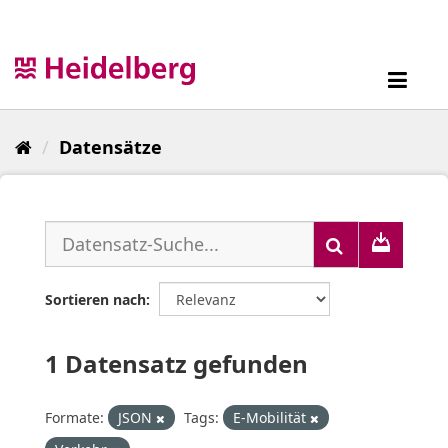
Überspringen
zum
Inhalt
Toggl
navig
Datensätze
Sortieren nach
1 Datensatz gefunden
Formate:
JSON
Tags:
E-Mobilität