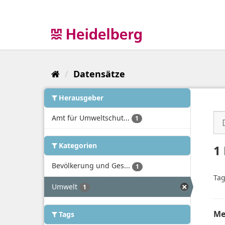
Überspringen
zum
Inhalt
Datensätze
Herausgeber
Amt für Umweltschut...
1
Kategorien
1
Bevölkerung und Ges...
1
Tag
Umwelt
1
Me
Tags