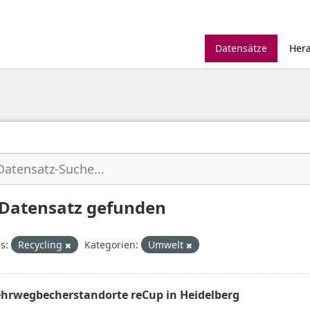
Datensätze
Her
 Datensatz gefunden
s:
Recycling
Kategorien:
Umwelt
hrwegbecherstandorte reCup in Heidelberg