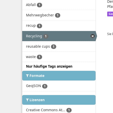
Der
Abfall
1
Pfa
Ge
Mehrwegbecher
1
recup
1
Sie
Recycling
1
reusable cups
1
waste
1
Nur häufige Tags anzeigen
Formate
GeoJSON
1
Lizenzen
Creative Commons At...
1