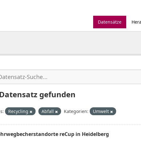
Datensätze
Her
 Datensatz gefunden
s:
Recycling
Abfall
Kategorien:
Umwelt
hrwegbecherstandorte reCup in Heidelberg