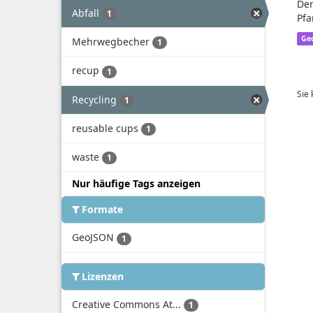
Der
Abfall
1
Pfa
Ge
Mehrwegbecher
1
recup
1
Sie
Recycling
1
reusable cups
1
waste
1
Nur häufige Tags anzeigen
Formate
GeoJSON
1
Lizenzen
Creative Commons At...
1