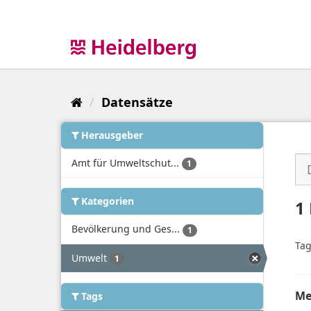
Überspringen
zum
Inhalt
Datensätze
Herausgeber
Amt für Umweltschut...
1
Kategorien
1
Bevölkerung und Ges...
1
Tag
Umwelt
1
Me
Tags