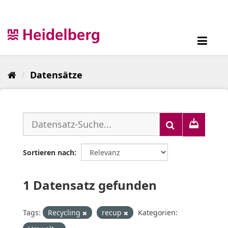
Überspringen
zum
Inhalt
Toggl
navig
Datensätze
Sortieren nach
1 Datensatz gefunden
Tags:
Recycling
recup
Kategorien: