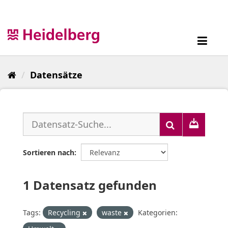
Überspringen
zum
Inhalt
Toggl
navig
Datensätze
Sortieren nach
1 Datensatz gefunden
Tags:
Recycling
waste
Kategorien: