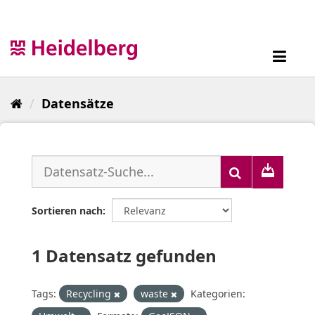
Überspringen
zum
Inhalt
Toggl
navig
Datensätze
Sortieren nach
1 Datensatz gefunden
Tags:
Recycling
waste
Kategorien: