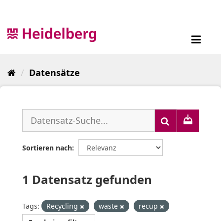
Überspringen
zum
Inhalt
Toggl
navig
Datensätze
Sortieren nach
1 Datensatz gefunden
Tags:
Recycling
waste
recup