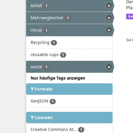
Der
Abfall
1
Pfa
Ge
Mehrwegbecher
1
recup
1
Sie
Recycling
1
reusable cups
1
waste
1
Nur häufige Tags anzeigen
Formate
GeoJSON
1
Lizenzen
Creative Commons At...
1