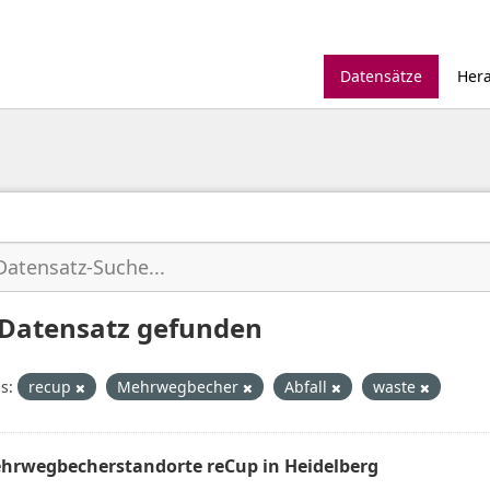
Datensätze
Her
 Datensatz gefunden
s:
recup
Mehrwegbecher
Abfall
waste
hrwegbecherstandorte reCup in Heidelberg