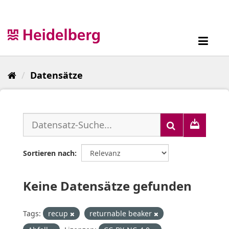
Überspringen
zum
Inhalt
Toggl
navig
Datensätze
Sortieren nach
Keine Datensätze gefunden
Tags:
recup
returnable beaker