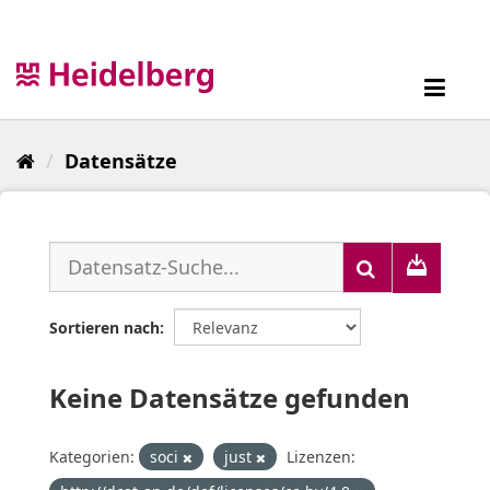
Überspringen
zum
Inhalt
Toggl
navig
Datensätze
Sortieren nach
Keine Datensätze gefunden
Kategorien:
soci
just
Lizenzen: