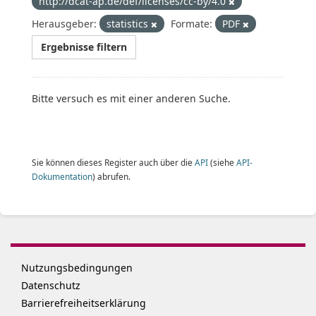
http://dcat-ap.de/def/licenses/cc-by/4.0
Herausgeber:
statistics
Formate:
PDF
Ergebnisse filtern
Bitte versuch es mit einer anderen Suche.
Sie können dieses Register auch über die
API
(siehe
API-
Dokumentation
) abrufen.
Nutzungsbedingungen
Datenschutz
Barrierefreiheitserklärung