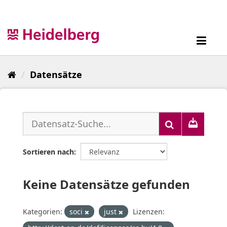
Überspringen
zum
Inhalt
Toggl
navig
Datensätze
Sortieren nach
Keine Datensätze gefunden
Kategorien:
soci
just
Lizenzen: