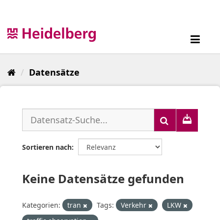
Überspringen
zum
Inhalt
Toggl
navig
Datensätze
Sortieren nach
Keine Datensätze gefunden
Kategorien:
tran
Tags:
Verkehr
LKW