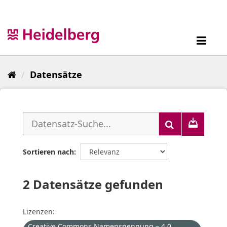
Überspringen
zum
Inhalt
Toggl
navig
Datensätze
Sortieren nach
2 Datensätze gefunden
Lizenzen:
Creative Commons Namensnennung – 4.0