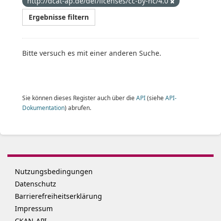
http://dcat-ap.de/def/licenses/cc-by-nc/4.0
Ergebnisse filtern
Bitte versuch es mit einer anderen Suche.
Sie können dieses Register auch über die
API
(siehe
API-
Dokumentation
) abrufen.
Nutzungsbedingungen
Datenschutz
Barrierefreiheitserklärung
Impressum
CKAN-API