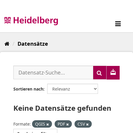
Überspringen
zum
Inhalt
Toggl
navig
Datensätze
Sortieren nach
Keine Datensätze gefunden
Formate:
QGIS
PDF
CSV