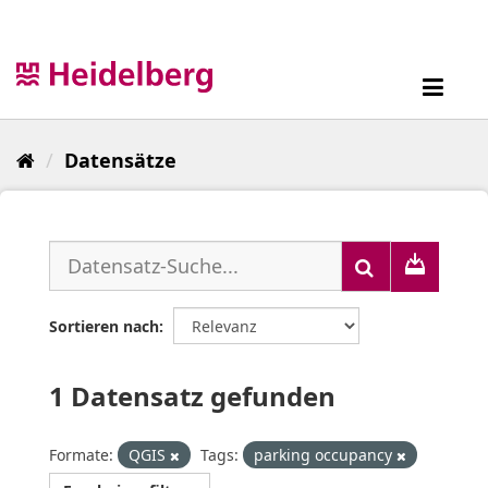
Überspringen
zum
Inhalt
Toggl
navig
Datensätze
Sortieren nach
1 Datensatz gefunden
Formate:
QGIS
Tags:
parking occupancy