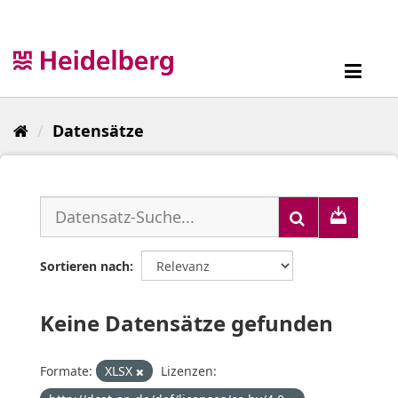
Überspringen
zum
Inhalt
Toggl
navig
Datensätze
Sortieren nach
Keine Datensätze gefunden
Formate:
XLSX
Lizenzen: