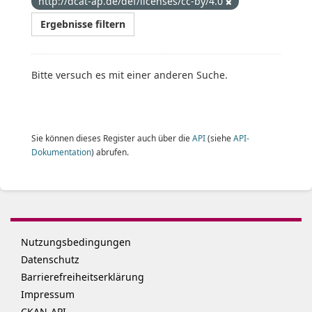
http://dcat-ap.de/def/licenses/cc-by/4.0
Ergebnisse filtern
Bitte versuch es mit einer anderen Suche.
Sie können dieses Register auch über die
API
(siehe
API-
Dokumentation
) abrufen.
Nutzungsbedingungen
Datenschutz
Barrierefreiheitserklärung
Impressum
CKAN-API