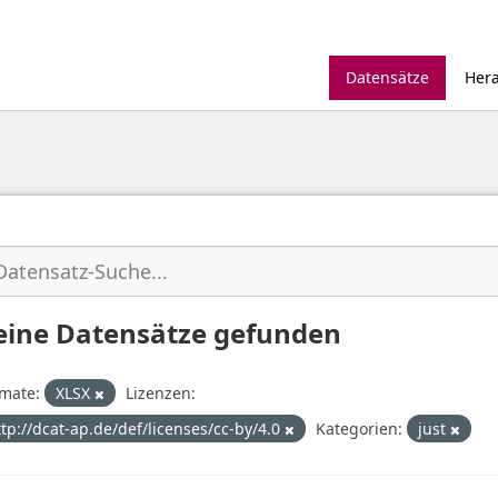
Datensätze
Her
eine Datensätze gefunden
mate:
XLSX
Lizenzen:
ttp://dcat-ap.de/def/licenses/cc-by/4.0
Kategorien:
just