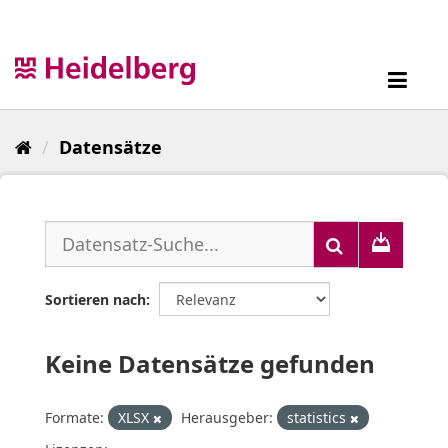
Überspringen
zum
Inhalt
Toggl
navig
Datensätze
Sortieren nach
Keine Datensätze gefunden
Formate:
XLSX
Herausgeber:
statistics