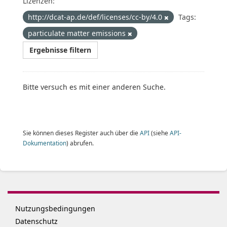
Lizenzen:
http://dcat-ap.de/def/licenses/cc-by/4.0
Tags:
particulate matter emissions
Ergebnisse filtern
Bitte versuch es mit einer anderen Suche.
Sie können dieses Register auch über die
API
(siehe
API-
Dokumentation
) abrufen.
Nutzungsbedingungen
Datenschutz