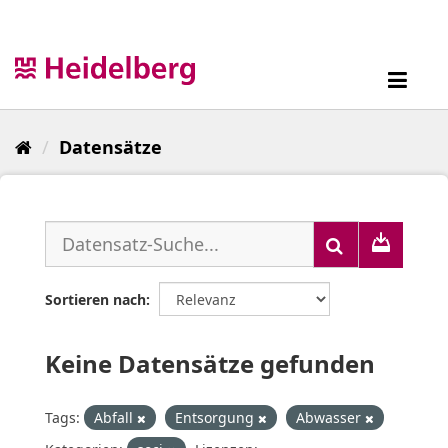
Überspringen
zum
Inhalt
Toggl
navig
Datensätze
Sortieren nach
Keine Datensätze gefunden
Tags:
Abfall
Entsorgung
Abwasser