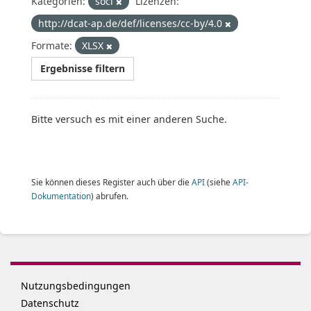
Kategorien:
soci
Lizenzen:
http://dcat-ap.de/def/licenses/cc-by/4.0
Formate:
XLSX
Ergebnisse filtern
Bitte versuch es mit einer anderen Suche.
Sie können dieses Register auch über die
API
(siehe
API-
Dokumentation
) abrufen.
Nutzungsbedingungen
Datenschutz