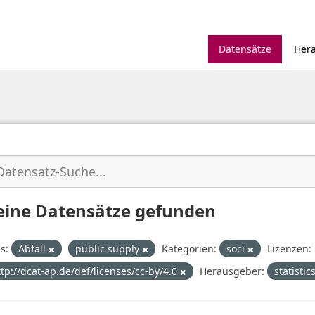
Datensätze
Her
eine Datensätze gefunden
s:
Abfall
public supply
Kategorien:
soci
Lizenzen:
ttp://dcat-ap.de/def/licenses/cc-by/4.0
Herausgeber:
statistic