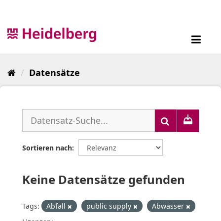
Überspringen
zum
Inhalt
Toggl
navig
Datensätze
Sortieren nach
Keine Datensätze gefunden
Tags:
Abfall
public supply
Abwasser