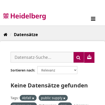
Überspringen
zum
Inhalt
Toggl
navig
Datensätze
Sortieren nach
Keine Datensätze gefunden
Tags:
Abfall
public supply