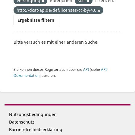
Versorgung
Kategorien:
soci
Lizenzen:
http://dcat-ap.de/def/licenses/cc-by/4.0
Ergebnisse filtern
Bitte versuch es mit einer anderen Suche.
Sie können dieses Register auch über die
API
(siehe
API-
Dokumentation
) abrufen.
Nutzungsbedingungen
Datenschutz
Barrierefreiheitserklärung