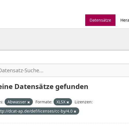
Datensätze
Her
eine Datensätze gefunden
s:
Abwasser
Formate:
XLSX
Lizenzen:
ttp://dcat-ap.de/def/licenses/cc-by/4.0