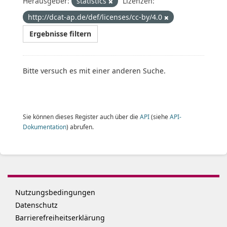
Herausgeber:
statistics
Lizenzen:
http://dcat-ap.de/def/licenses/cc-by/4.0
Ergebnisse filtern
Bitte versuch es mit einer anderen Suche.
Sie können dieses Register auch über die
API
(siehe
API-
Dokumentation
) abrufen.
Nutzungsbedingungen
Datenschutz
Barrierefreiheitserklärung