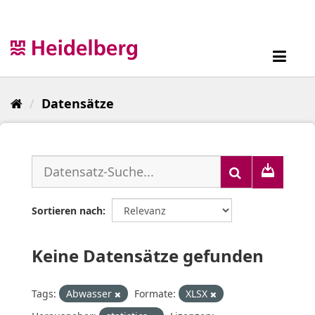
Überspringen
zum
Inhalt
Toggl
navig
Datensätze
Sortieren nach
Keine Datensätze gefunden
Tags:
Abwasser
Formate:
XLSX