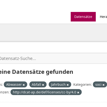
Datensätze
Her
eine Datensätze gefunden
s:
Abwasser
Abfall
Jahrbuch
Kategorien:
soci
enzen:
http://dcat-ap.de/def/licenses/cc-by/4.0