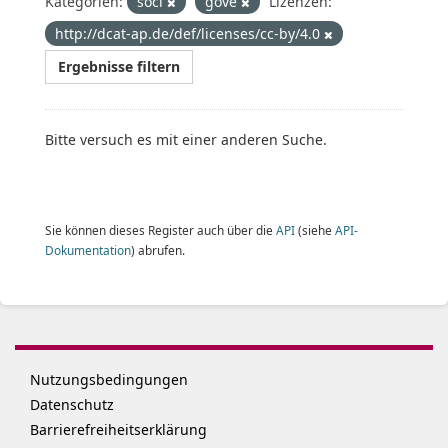
Kategorien:
soci
gove
Lizenzen:
http://dcat-ap.de/def/licenses/cc-by/4.0
Ergebnisse filtern
Bitte versuch es mit einer anderen Suche.
Sie können dieses Register auch über die
API
(siehe
API-
Dokumentation
) abrufen.
Nutzungsbedingungen
Datenschutz
Barrierefreiheitserklärung