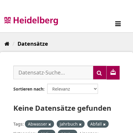
Überspringen
zum
Inhalt
Toggl
navig
Datensätze
Sortieren nach
Keine Datensätze gefunden
Tags:
Abwasser
Jahrbuch
Abfall