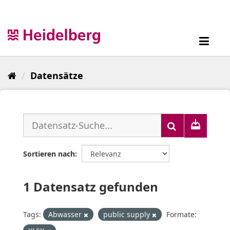
Überspringen
zum
Inhalt
Toggl
navig
Datensätze
Sortieren nach
1 Datensatz gefunden
Tags:
Abwasser
public supply
Formate: