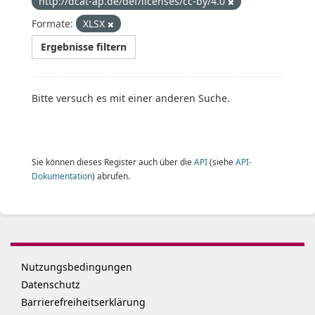
http://dcat-ap.de/def/licenses/cc-by/4.0
Formate:
XLSX
Ergebnisse filtern
Bitte versuch es mit einer anderen Suche.
Sie können dieses Register auch über die
API
(siehe
API-
Dokumentation
) abrufen.
Nutzungsbedingungen
Datenschutz
Barrierefreiheitserklärung