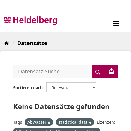
Überspringen
zum
Inhalt
Toggl
navig
Datensätze
Sortieren nach
Keine Datensätze gefunden
Tags:
Abwasser
statistical data
Lizenzen: