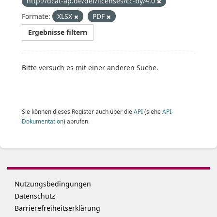
http://dcat-ap.de/def/licenses/cc-by/4.0
Formate:
XLSX
PDF
Ergebnisse filtern
Bitte versuch es mit einer anderen Suche.
Sie können dieses Register auch über die
API
(siehe
API-
Dokumentation
) abrufen.
Nutzungsbedingungen
Datenschutz
Barrierefreiheitserklärung