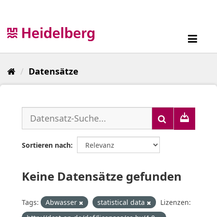
Überspringen
zum
Inhalt
Toggl
navig
Datensätze
Sortieren nach
Keine Datensätze gefunden
Tags:
Abwasser
statistical data
Lizenzen: