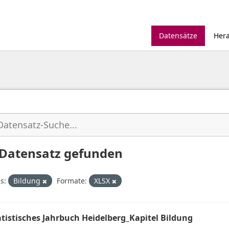
Datensätze
Her
 Datensatz gefunden
s:
Bildung
Formate:
XLSX
atistisches Jahrbuch Heidelberg_Kapitel Bildung