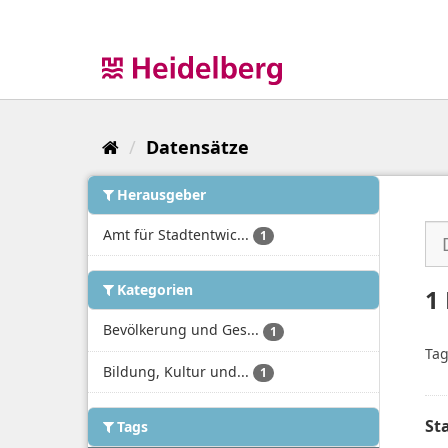
Überspringen
zum
Inhalt
Datensätze
Herausgeber
Amt für Stadtentwic...
1
Kategorien
1
Bevölkerung und Ges...
1
Tag
Bildung, Kultur und...
1
St
Tags