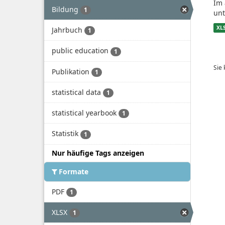
Im 
Bildung
1
unt
XL
Jahrbuch
1
public education
1
Sie
Publikation
1
statistical data
1
statistical yearbook
1
Statistik
1
Nur häufige Tags anzeigen
Formate
PDF
1
XLSX
1