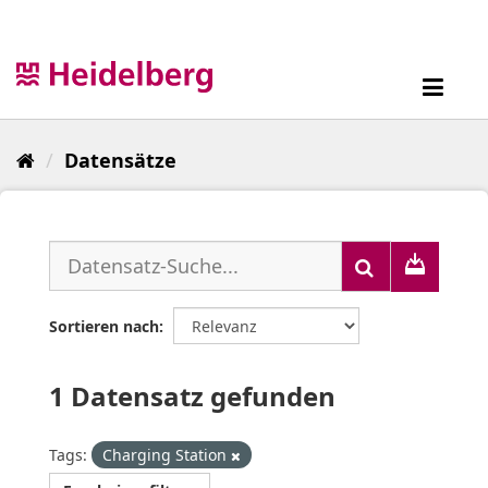
Überspringen
zum
Inhalt
Toggl
navig
Datensätze
Sortieren nach
1 Datensatz gefunden
Tags:
Charging Station