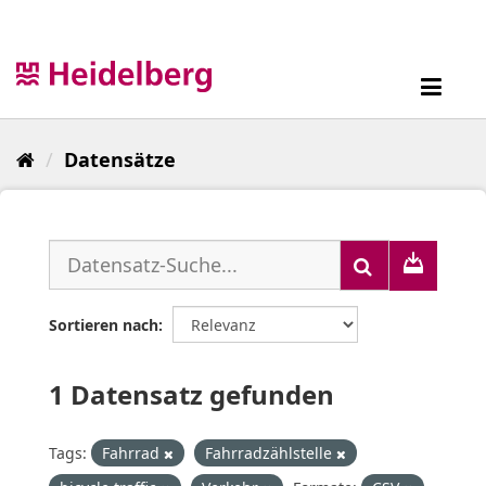
Überspringen
zum
Inhalt
Toggl
navig
Datensätze
Sortieren nach
1 Datensatz gefunden
Tags:
Fahrrad
Fahrradzählstelle