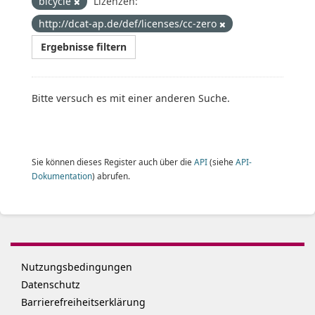
bicycle
Lizenzen:
http://dcat-ap.de/def/licenses/cc-zero
Ergebnisse filtern
Bitte versuch es mit einer anderen Suche.
Sie können dieses Register auch über die
API
(siehe
API-
Dokumentation
) abrufen.
Nutzungsbedingungen
Datenschutz
Barrierefreiheitserklärung