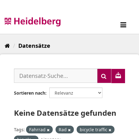
Überspringen
zum
Inhalt
Toggl
navig
Datensätze
Sortieren nach
Keine Datensätze gefunden
Tags:
Fahrrad
Rad
bicycle traffic