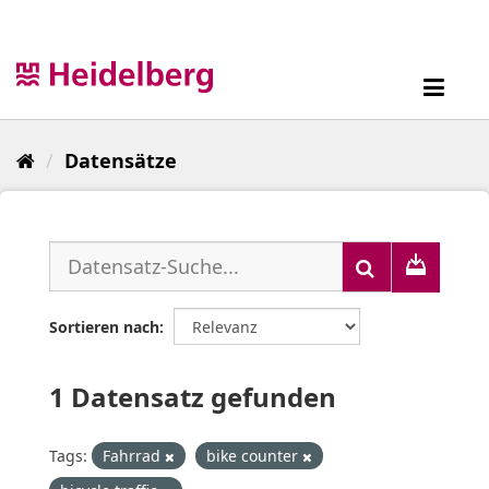
Überspringen
zum
Inhalt
Toggl
navig
Datensätze
Sortieren nach
1 Datensatz gefunden
Tags:
Fahrrad
bike counter