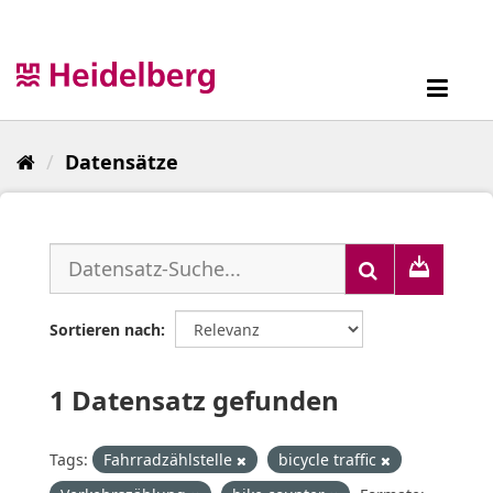
Überspringen
zum
Inhalt
Toggl
navig
Datensätze
Sortieren nach
1 Datensatz gefunden
Tags:
Fahrradzählstelle
bicycle traffic