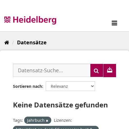
Überspringen
zum
Inhalt
Toggl
navig
Datensätze
Sortieren nach
Keine Datensätze gefunden
Tags:
Jahrbuch
Lizenzen: