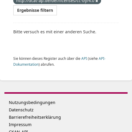
http://dcat-ap.de/def/licenses/cc-by/4.0
Ergebnisse filtern
Bitte versuch es mit einer anderen Suche.
Sie können dieses Register auch über die
API
(siehe
API-
Dokumentation
) abrufen.
Nutzungsbedingungen
Datenschutz
Barrierefreiheitserklärung
Impressum
CKAN-API