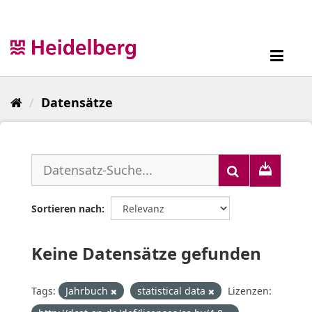
Überspringen
zum
Inhalt
Toggl
navig
Datensätze
Sortieren nach
Keine Datensätze gefunden
Tags:
Jahrbuch
statistical data
Lizenzen: