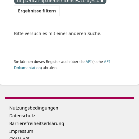
http://dcat-ap.de/def/licenses/cc-by/4.0
Ergebnisse filtern
Bitte versuch es mit einer anderen Suche.
Sie können dieses Register auch über die
API
(siehe
API-
Dokumentation
) abrufen.
Nutzungsbedingungen
Datenschutz
Barrierefreiheitserklärung
Impressum
CKAN-API