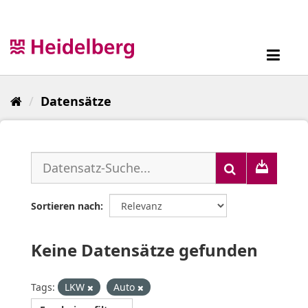
Überspringen
zum
Inhalt
Toggl
navig
Datensätze
Sortieren nach
Keine Datensätze gefunden
Tags:
LKW
Auto